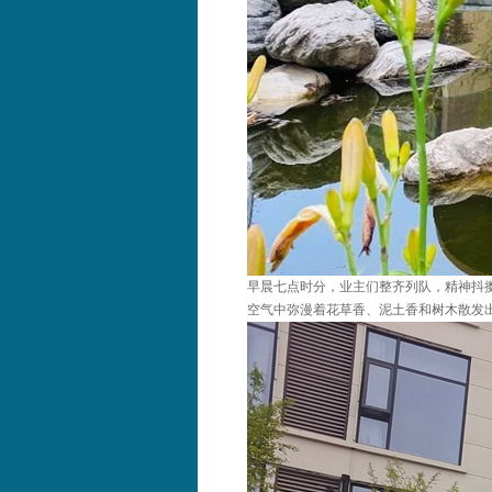
早晨七点时分，业主们整齐列队，精神抖
空气中弥漫着花草香、泥土香和树木散发