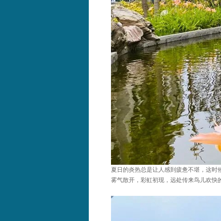
夏日的炎热总是让人感到疲惫不堪，这时
雾气散开，彩虹初现，远处传来鸟儿欢快